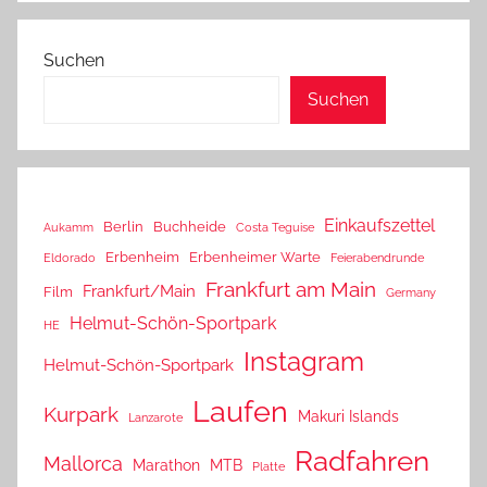
Suchen
Suchen
Einkaufszettel
Berlin
Buchheide
Aukamm
Costa Teguise
Erbenheim
Erbenheimer Warte
Eldorado
Feierabendrunde
Frankfurt am Main
Frankfurt/Main
Film
Germany
Helmut-Schön-Sportpark
HE
Instagram
Helmut-Schön-Sportpark
Laufen
Kurpark
Makuri Islands
Lanzarote
Radfahren
Mallorca
Marathon
MTB
Platte