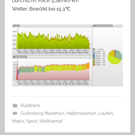
Durchschn. Pace: 5:28 min/km
Wetter: Bewölkt bei 15,3 ℃
Rubitrack
Gutenberg Marathon
,
Halbmarathon
,
Laufen
,
Mainz
,
Sport
,
Wettkampf