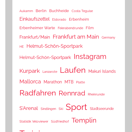
Berlin
Buchheide
Aukamm
Costa Teguise
Einkaufszettel
Erbenheim
Eldorado
Erbenheimer Warte
Film
Feierabendrunde
Frankfurt am Main
Frankfurt/Main
Germany
Helmut-Schön-Sportpark
HE
Instagram
Helmut-Schön-Sportpark
Laufen
Kurpark
Makuri Islands
Lanzarote
Mallorca
Marathon
MTB
Platte
Radfahren
Rennrad
Rheinrunde
Sport
S'Arenal
Stadtseerunde
Sindlingen
Ski
Templin
Statistik Veloviewer
Südfriedhof