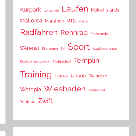
Laufen
Kurpark
Makuri Islands
Lanzarote
Mallorca
Marathon
MTB
Platte
Radfahren
Rennrad
Rheinrunde
Sport
S'Arenal
Stadtseerunde
Sindlingen
Ski
Templin
Statistik Veloviewer
Südfriedhof
Training
Urlaub
Wandern
Triathlon
Wiesbaden
Watopia
Wulmstorf
Zwift
Youtube