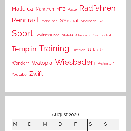
Radfahren
Mallorca
Marathon
MTB
Platte
Rennrad
S'Arenal
Rheinrunde
Sindlingen
Ski
Sport
Stadtseerunde
Statistik Veloviewer
Südfriedhof
Training
Templin
Urlaub
Triathlon
Wiesbaden
Watopia
Wandern
Wulmstorf
Zwift
Youtube
August 2026
M
D
M
D
F
S
S