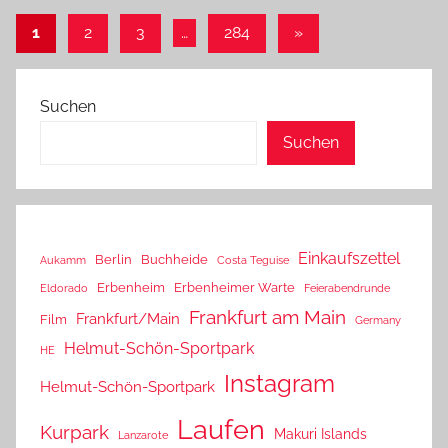
Seitennummerierung
Nächste
1
2
3
…
284
»
Beiträge
der
Beiträge
Suchen
Suchen
Einkaufszettel
Berlin
Buchheide
Aukamm
Costa Teguise
Erbenheim
Erbenheimer Warte
Eldorado
Feierabendrunde
Frankfurt am Main
Frankfurt/Main
Film
Germany
Helmut-Schön-Sportpark
HE
Instagram
Helmut-Schön-Sportpark
Laufen
Kurpark
Makuri Islands
Lanzarote