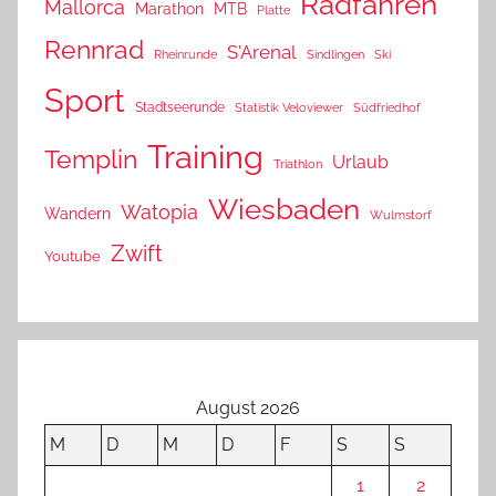
Radfahren
Mallorca
Marathon
MTB
Platte
Rennrad
S'Arenal
Rheinrunde
Sindlingen
Ski
Sport
Stadtseerunde
Statistik Veloviewer
Südfriedhof
Training
Templin
Urlaub
Triathlon
Wiesbaden
Watopia
Wandern
Wulmstorf
Zwift
Youtube
August 2026
M
D
M
D
F
S
S
1
2