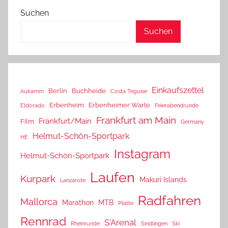
Beiträge
Suchen
Suchen
Einkaufszettel
Berlin
Buchheide
Aukamm
Costa Teguise
Erbenheim
Erbenheimer Warte
Eldorado
Feierabendrunde
Frankfurt am Main
Frankfurt/Main
Film
Germany
Helmut-Schön-Sportpark
HE
Instagram
Helmut-Schön-Sportpark
Laufen
Kurpark
Makuri Islands
Lanzarote
Radfahren
Mallorca
Marathon
MTB
Platte
Rennrad
S'Arenal
Rheinrunde
Sindlingen
Ski