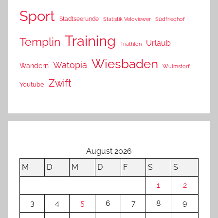
Sport
Stadtseerunde
Statistik Veloviewer
Südfriedhof
Training
Templin
Urlaub
Triathlon
Wiesbaden
Watopia
Wandern
Wulmstorf
Zwift
Youtube
August 2026
M
D
M
D
F
S
S
1
2
3
4
5
6
7
8
9