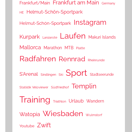
Frankfurt am Main
Frankfurt/Main
Germany
Helmut-Schön-Sportpark
HE
Instagram
Helmut-Schön-Sportpark
Laufen
Kurpark
Makuri Islands
Lanzarote
Mallorca
Marathon
MTB
Platte
Radfahren
Rennrad
Rheinrunde
Sport
S'Arenal
Stadtseerunde
Sindlingen
Ski
Templin
Statistik Veloviewer
Südfriedhof
Training
Urlaub
Wandern
Triathlon
Wiesbaden
Watopia
Wulmstorf
Zwift
Youtube