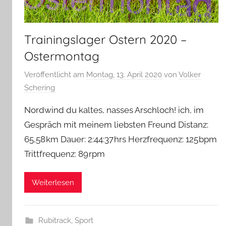
Trainingslager Ostern 2020 –
Ostermontag
Veröffentlicht am
Montag, 13. April 2020
von
Volker
Schering
Nordwind du kaltes, nasses Arschloch! ich, im
Gespräch mit meinem liebsten Freund Distanz:
65,58 km Dauer: 2:44:37 hrs Herzfrequenz: 125 bpm
Trittfrequenz: 89 rpm
Weiterlesen
Rubitrack
,
Sport