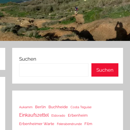
Suchen
Suchen
Berlin
Buchheide
Aukamm
Costa Teguise
Einkaufszettel
Erbenheim
Eldorado
Erbenheimer Warte
Film
Feierabendrunde