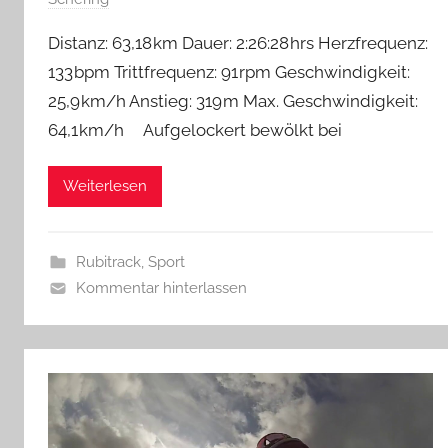
Distanz: 63,18 km Dauer: 2:26:28 hrs Herzfrequenz:
133 bpm Trittfrequenz: 91 rpm Geschwindigkeit:
25,9 km/h Anstieg: 319 m Max. Geschwindigkeit:
64,1 km/h Aufgelockert bewölkt bei
Weiterlesen
Rubitrack
,
Sport
Kommentar hinterlassen