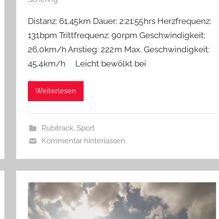
Distanz: 61,45 km Dauer: 2:21:55 hrs Herzfrequenz:
131 bpm Trittfrequenz: 90 rpm Geschwindigkeit:
26,0 km/h Anstieg: 222 m Max. Geschwindigkeit:
45,4 km/h Leicht bewölkt bei
Weiterlesen
Rubitrack
,
Sport
Kommentar hinterlassen