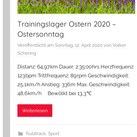
Trainingslager Ostern 2020 –
Ostersonntag
Veröffentlicht am
Sonntag, 12. April 2020
von
Volker
Schering
Distanz: 64,97 km Dauer: 2:35:00 hrs Herzfrequenz:
123 bpm Trittfrequenz: 89 rpm Geschwindigkeit:
25,1 km/h Anstieg: 336 m Max. Geschwindigkeit:
48,6 km/h Bewölkt bei 13,3 ℃
Weiterlesen
Rubitrack
,
Sport