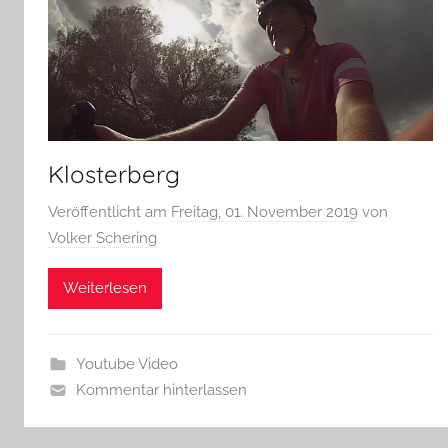
Klosterberg
Veröffentlicht am
Freitag, 01. November 2019
von
Volker Schering
Weiterlesen
Youtube Video
Kommentar hinterlassen