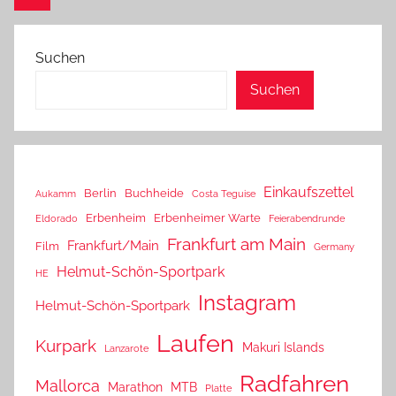
Beiträge
Beiträge
Suchen
Suchen
Einkaufszettel
Berlin
Buchheide
Aukamm
Costa Teguise
Erbenheim
Erbenheimer Warte
Eldorado
Feierabendrunde
Frankfurt am Main
Frankfurt/Main
Film
Germany
Helmut-Schön-Sportpark
HE
Instagram
Helmut-Schön-Sportpark
Laufen
Kurpark
Makuri Islands
Lanzarote
Radfahren
Mallorca
Marathon
MTB
Platte