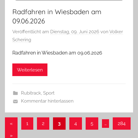
Radfahren in Wiesbaden am
09.06.2026
Veröffentlicht am
Dienstag, 09. Juni 2026
von
Volker
Schering
Radfahren in Wiesbaden am 09.06.2026
Weiterlesen
Rubitrack
,
Sport
Kommentar hinterlassen
Seitennummerierung
Vorherige
«
1
2
3
4
5
…
284
Beiträge
der
Nächste
»