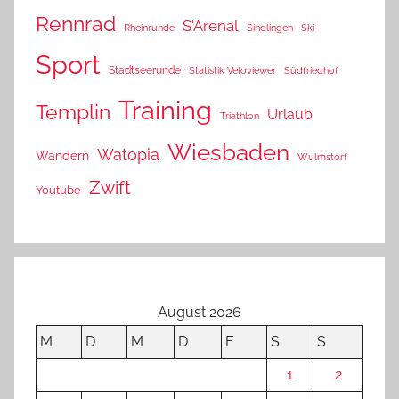
Rennrad
S'Arenal
Rheinrunde
Sindlingen
Ski
Sport
Stadtseerunde
Statistik Veloviewer
Südfriedhof
Training
Templin
Urlaub
Triathlon
Wiesbaden
Watopia
Wandern
Wulmstorf
Zwift
Youtube
August 2026
M
D
M
D
F
S
S
1
2