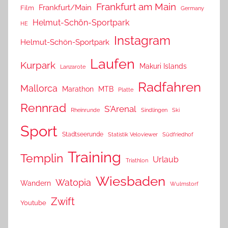
Frankfurt am Main
Frankfurt/Main
Film
Germany
Helmut-Schön-Sportpark
HE
Instagram
Helmut-Schön-Sportpark
Laufen
Kurpark
Makuri Islands
Lanzarote
Radfahren
Mallorca
Marathon
MTB
Platte
Rennrad
S'Arenal
Rheinrunde
Sindlingen
Ski
Sport
Stadtseerunde
Statistik Veloviewer
Südfriedhof
Training
Templin
Urlaub
Triathlon
Wiesbaden
Watopia
Wandern
Wulmstorf
Zwift
Youtube