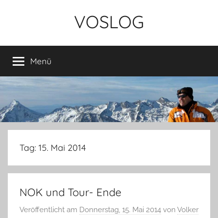
Zum
VOSLOG
Inhalt
springen
Menü
Tag:
15. Mai 2014
NOK und Tour- Ende
Veröffentlicht am
Donnerstag, 15. Mai 2014
von
Volker