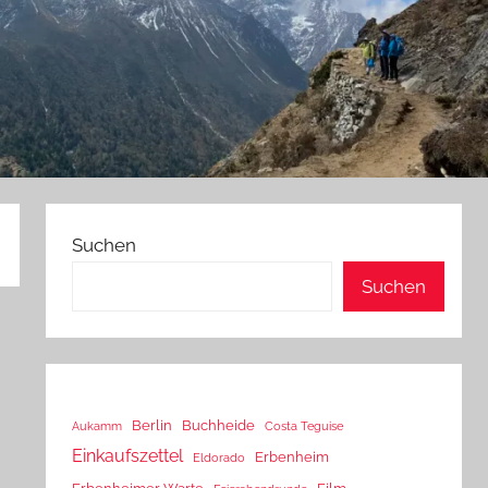
Suchen
Suchen
Berlin
Buchheide
Aukamm
Costa Teguise
Einkaufszettel
Erbenheim
Eldorado