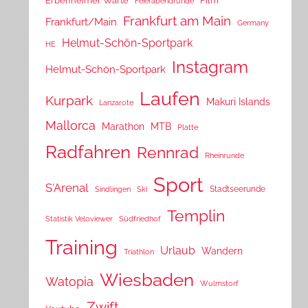
Erbenheimer Warte
Film
Feierabendrunde
Frankfurt am Main
Frankfurt/Main
Germany
Helmut-Schön-Sportpark
HE
Instagram
Helmut-Schön-Sportpark
Laufen
Kurpark
Makuri Islands
Lanzarote
Mallorca
Marathon
MTB
Platte
Radfahren
Rennrad
Rheinrunde
Sport
S'Arenal
Stadtseerunde
Sindlingen
Ski
Templin
Statistik Veloviewer
Südfriedhof
Training
Urlaub
Wandern
Triathlon
Wiesbaden
Watopia
Wulmstorf
Zwift