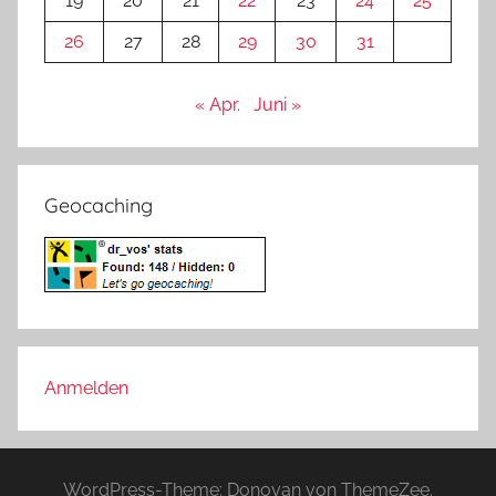
19
20
21
22
23
24
25
26
27
28
29
30
31
« Apr.
Juni »
Geocaching
Anmelden
WordPress-Theme: Donovan von ThemeZee.