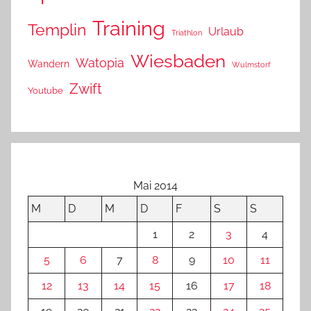
Training
Templin
Urlaub
Triathlon
Wiesbaden
Watopia
Wandern
Wulmstorf
Zwift
Youtube
Mai 2014
M
D
M
D
F
S
S
1
2
3
4
5
6
7
8
9
10
11
12
13
14
15
16
17
18