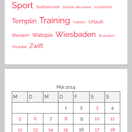
Sport
Stadtseerunde
Statistik Veloviewer
Südfriedhof
Training
Templin
Urlaub
Triathlon
Wiesbaden
Watopia
Wandern
Wulmstorf
Zwift
Youtube
Mai 2014
M
D
M
D
F
S
S
1
2
3
4
5
6
7
8
9
10
11
12
13
14
15
16
17
18