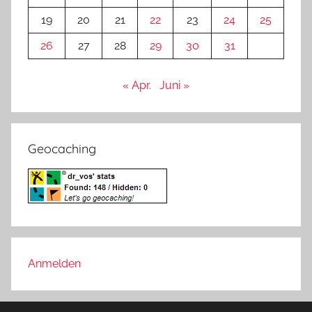
19
20
21
22
23
24
25
26
27
28
29
30
31
« Apr.
Juni »
Geocaching
Anmelden