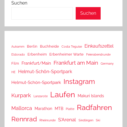
Suchen
Suchen
Einkaufszettel
Berlin
Buchheide
Aukamm
Costa Teguise
Erbenheim
Erbenheimer Warte
Eldorado
Feierabendrunde
Frankfurt am Main
Frankfurt/Main
Film
Germany
Helmut-Schön-Sportpark
HE
Instagram
Helmut-Schön-Sportpark
Laufen
Kurpark
Makuri Islands
Lanzarote
Radfahren
Mallorca
Marathon
MTB
Platte
Rennrad
S'Arenal
Rheinrunde
Sindlingen
Ski