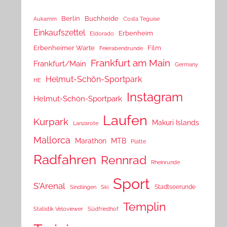
Berlin
Buchheide
Aukamm
Costa Teguise
Einkaufszettel
Erbenheim
Eldorado
Erbenheimer Warte
Film
Feierabendrunde
Frankfurt am Main
Frankfurt/Main
Germany
Helmut-Schön-Sportpark
HE
Instagram
Helmut-Schön-Sportpark
Laufen
Kurpark
Makuri Islands
Lanzarote
Mallorca
Marathon
MTB
Platte
Radfahren
Rennrad
Rheinrunde
Sport
S'Arenal
Stadtseerunde
Sindlingen
Ski
Templin
Statistik Veloviewer
Südfriedhof