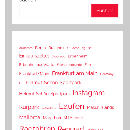
Suchen
Berlin
Buchheide
Aukamm
Costa Teguise
Einkaufszettel
Erbenheim
Eldorado
Erbenheimer Warte
Film
Feierabendrunde
Frankfurt am Main
Frankfurt/Main
Germany
Helmut-Schön-Sportpark
HE
Instagram
Helmut-Schön-Sportpark
Laufen
Kurpark
Makuri Islands
Lanzarote
Mallorca
Marathon
MTB
Platte
Radfahren
Rennrad
Rheinrunde