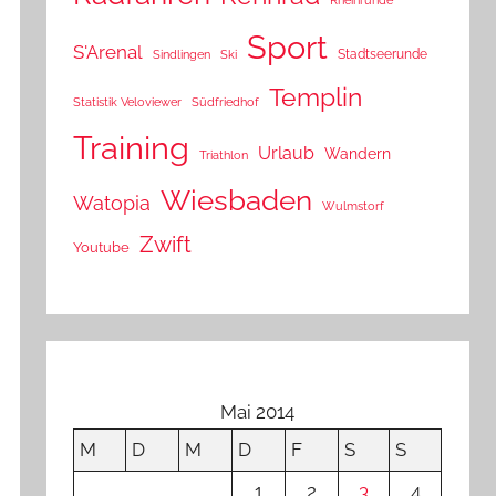
Sport
S'Arenal
Stadtseerunde
Sindlingen
Ski
Templin
Statistik Veloviewer
Südfriedhof
Training
Urlaub
Wandern
Triathlon
Wiesbaden
Watopia
Wulmstorf
Zwift
Youtube
Mai 2014
M
D
M
D
F
S
S
1
2
3
4