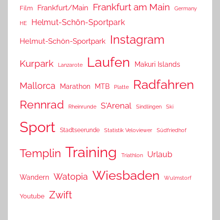
Frankfurt am Main
Frankfurt/Main
Film
Germany
Helmut-Schön-Sportpark
HE
Instagram
Helmut-Schön-Sportpark
Laufen
Kurpark
Makuri Islands
Lanzarote
Radfahren
Mallorca
Marathon
MTB
Platte
Rennrad
S'Arenal
Rheinrunde
Sindlingen
Ski
Sport
Stadtseerunde
Statistik Veloviewer
Südfriedhof
Training
Templin
Urlaub
Triathlon
Wiesbaden
Watopia
Wandern
Wulmstorf
Zwift
Youtube