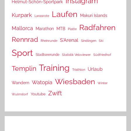
Instagram
Helmut-Schön-Sportpark
Laufen
Kurpark
Makuri Islands
Lanzarote
Radfahren
Mallorca
Marathon
MTB
Platte
Rennrad
S'Arenal
Rheinrunde
Sindlingen
Ski
Sport
Stadtseerunde
Statistik Veloviewer
Südfriedhof
Training
Templin
Urlaub
Triathlon
Wiesbaden
Watopia
Wandern
Winter
Zwift
Youtube
Wulmstorf