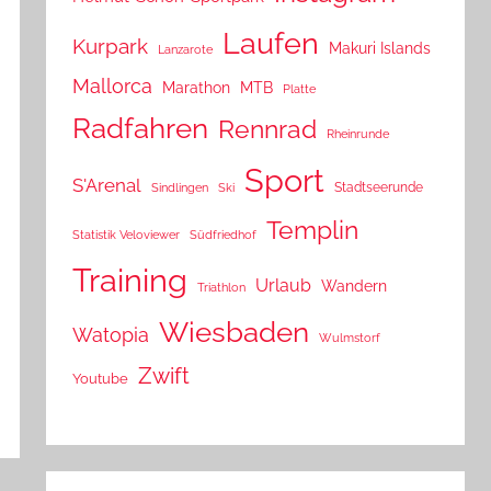
Laufen
Kurpark
Makuri Islands
Lanzarote
Mallorca
Marathon
MTB
Platte
Radfahren
Rennrad
Rheinrunde
Sport
S'Arenal
Stadtseerunde
Sindlingen
Ski
Templin
Statistik Veloviewer
Südfriedhof
Training
Urlaub
Wandern
Triathlon
Wiesbaden
Watopia
Wulmstorf
Zwift
Youtube