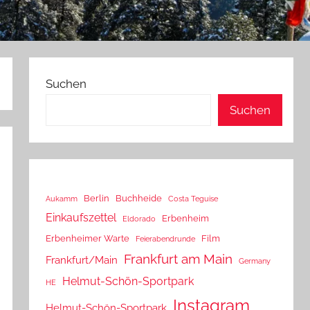
Suchen
Suchen
Berlin
Buchheide
Aukamm
Costa Teguise
Einkaufszettel
Erbenheim
Eldorado
Erbenheimer Warte
Film
Feierabendrunde
Frankfurt am Main
Frankfurt/Main
Germany
Helmut-Schön-Sportpark
HE
Instagram
Helmut-Schön-Sportpark