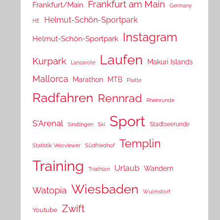
Frankfurt am Main
Frankfurt/Main
Germany
Helmut-Schön-Sportpark
HE
Instagram
Helmut-Schön-Sportpark
Laufen
Kurpark
Makuri Islands
Lanzarote
Mallorca
Marathon
MTB
Platte
Radfahren
Rennrad
Rheinrunde
Sport
S'Arenal
Stadtseerunde
Sindlingen
Ski
Templin
Statistik Veloviewer
Südfriedhof
Training
Urlaub
Wandern
Triathlon
Wiesbaden
Watopia
Wulmstorf
Zwift
Youtube