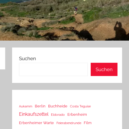
Suchen
Suchen
Berlin
Buchheide
Aukamm
Costa Teguise
Einkaufszettel
Erbenheim
Eldorado
Erbenheimer Warte
Film
Feierabendrunde