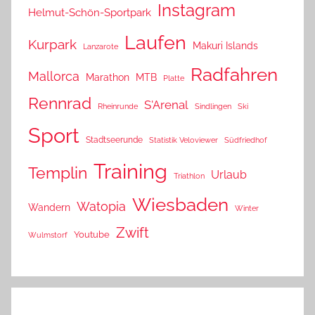
Instagram
Helmut-Schön-Sportpark
Laufen
Kurpark
Makuri Islands
Lanzarote
Radfahren
Mallorca
Marathon
MTB
Platte
Rennrad
S'Arenal
Rheinrunde
Sindlingen
Ski
Sport
Stadtseerunde
Statistik Veloviewer
Südfriedhof
Training
Templin
Urlaub
Triathlon
Wiesbaden
Watopia
Wandern
Winter
Zwift
Youtube
Wulmstorf