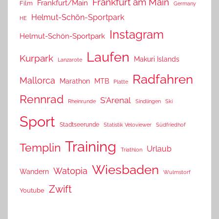
Frankfurt am Main
Frankfurt/Main
Film
Germany
Helmut-Schön-Sportpark
HE
Instagram
Helmut-Schön-Sportpark
Laufen
Kurpark
Makuri Islands
Lanzarote
Radfahren
Mallorca
Marathon
MTB
Platte
Rennrad
S'Arenal
Rheinrunde
Sindlingen
Ski
Sport
Stadtseerunde
Statistik Veloviewer
Südfriedhof
Training
Templin
Urlaub
Triathlon
Wiesbaden
Watopia
Wandern
Wulmstorf
Zwift
Youtube