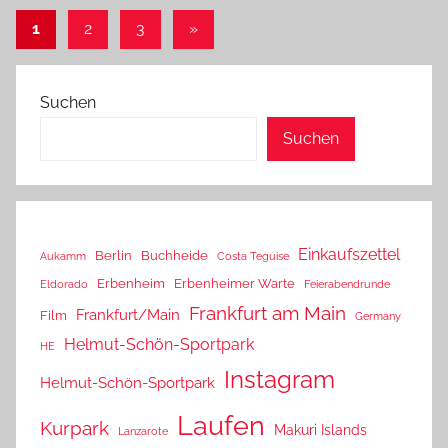
Seitennummerierung
Nächste
1
2
3
»
Beiträge
der
Beiträge
Suchen
Suchen
Einkaufszettel
Berlin
Buchheide
Aukamm
Costa Teguise
Erbenheim
Erbenheimer Warte
Eldorado
Feierabendrunde
Frankfurt am Main
Frankfurt/Main
Film
Germany
Helmut-Schön-Sportpark
HE
Instagram
Helmut-Schön-Sportpark
Laufen
Kurpark
Makuri Islands
Lanzarote