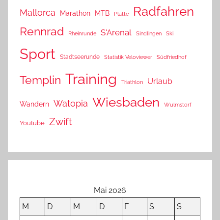
Radfahren
Mallorca
Marathon
MTB
Platte
Rennrad
S'Arenal
Rheinrunde
Sindlingen
Ski
Sport
Stadtseerunde
Statistik Veloviewer
Südfriedhof
Training
Templin
Urlaub
Triathlon
Wiesbaden
Watopia
Wandern
Wulmstorf
Zwift
Youtube
Mai 2026
M
D
M
D
F
S
S