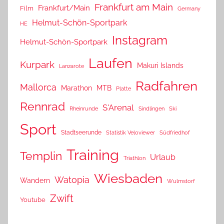
Frankfurt am Main
Frankfurt/Main
Film
Germany
Helmut-Schön-Sportpark
HE
Instagram
Helmut-Schön-Sportpark
Laufen
Kurpark
Makuri Islands
Lanzarote
Radfahren
Mallorca
Marathon
MTB
Platte
Rennrad
S'Arenal
Rheinrunde
Sindlingen
Ski
Sport
Stadtseerunde
Statistik Veloviewer
Südfriedhof
Training
Templin
Urlaub
Triathlon
Wiesbaden
Watopia
Wandern
Wulmstorf
Zwift
Youtube