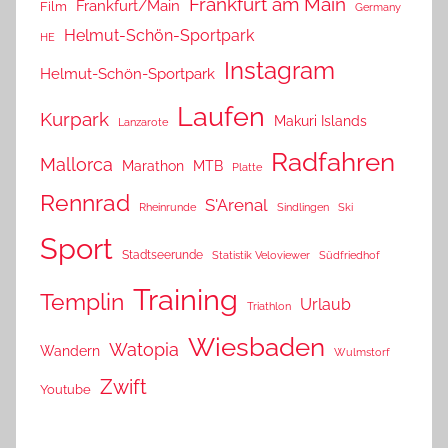
Frankfurt am Main
Frankfurt/Main
Film
Germany
Helmut-Schön-Sportpark
HE
Instagram
Helmut-Schön-Sportpark
Laufen
Kurpark
Makuri Islands
Lanzarote
Radfahren
Mallorca
Marathon
MTB
Platte
Rennrad
S'Arenal
Rheinrunde
Sindlingen
Ski
Sport
Stadtseerunde
Statistik Veloviewer
Südfriedhof
Training
Templin
Urlaub
Triathlon
Wiesbaden
Watopia
Wandern
Wulmstorf
Zwift
Youtube