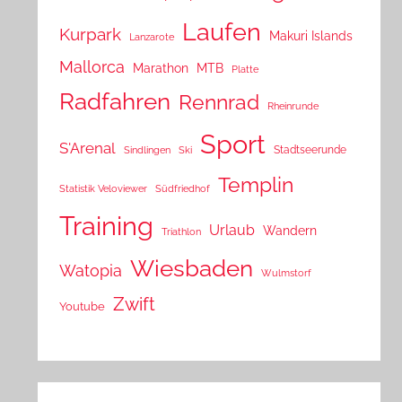
Laufen
Kurpark
Makuri Islands
Lanzarote
Mallorca
Marathon
MTB
Platte
Radfahren
Rennrad
Rheinrunde
Sport
S'Arenal
Stadtseerunde
Sindlingen
Ski
Templin
Statistik Veloviewer
Südfriedhof
Training
Urlaub
Wandern
Triathlon
Wiesbaden
Watopia
Wulmstorf
Zwift
Youtube