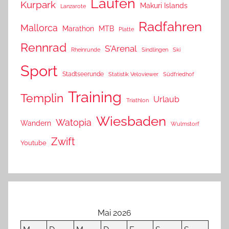
Laufen
Kurpark
Makuri Islands
Lanzarote
Radfahren
Mallorca
Marathon
MTB
Platte
Rennrad
S'Arenal
Rheinrunde
Sindlingen
Ski
Sport
Stadtseerunde
Statistik Veloviewer
Südfriedhof
Training
Templin
Urlaub
Triathlon
Wiesbaden
Watopia
Wandern
Wulmstorf
Zwift
Youtube
Mai 2026