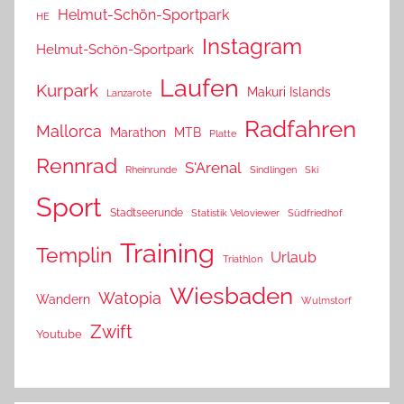
Helmut-Schön-Sportpark
HE
Instagram
Helmut-Schön-Sportpark
Laufen
Kurpark
Makuri Islands
Lanzarote
Radfahren
Mallorca
Marathon
MTB
Platte
Rennrad
S'Arenal
Rheinrunde
Sindlingen
Ski
Sport
Stadtseerunde
Statistik Veloviewer
Südfriedhof
Training
Templin
Urlaub
Triathlon
Wiesbaden
Watopia
Wandern
Wulmstorf
Zwift
Youtube