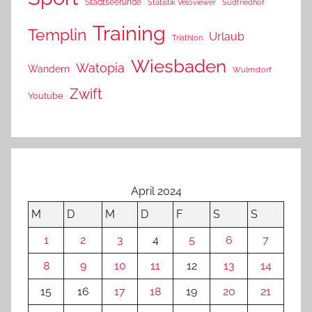
Stadtseerunde
Statistik Veloviewer
Südfriedhof
Training
Templin
Urlaub
Triathlon
Wiesbaden
Watopia
Wandern
Wulmstorf
Zwift
Youtube
April 2024
M
D
M
D
F
S
S
1
2
3
4
5
6
7
8
9
10
11
12
13
14
15
16
17
18
19
20
21