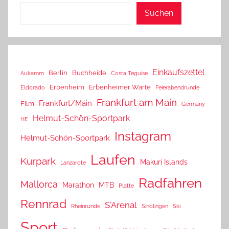
Suchen
Einkaufszettel
Berlin
Buchheide
Aukamm
Costa Teguise
Erbenheim
Erbenheimer Warte
Eldorado
Feierabendrunde
Frankfurt am Main
Frankfurt/Main
Film
Germany
Helmut-Schön-Sportpark
HE
Instagram
Helmut-Schön-Sportpark
Laufen
Kurpark
Makuri Islands
Lanzarote
Radfahren
Mallorca
Marathon
MTB
Platte
Rennrad
S'Arenal
Rheinrunde
Sindlingen
Ski
Sport