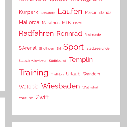
Laufen
Kurpark
Makuri Islands
Lanzarote
Mallorca
Marathon
MTB
Platte
Radfahren
Rennrad
Rheinrunde
Sport
S'Arenal
Stadtseerunde
Sindlingen
Ski
Templin
Statistik Veloviewer
Südfriedhof
Training
Urlaub
Wandern
Triathlon
Wiesbaden
Watopia
Wulmstorf
Zwift
Youtube