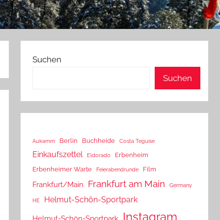
Suchen
Suchen
Berlin
Buchheide
Aukamm
Costa Teguise
Einkaufszettel
Erbenheim
Eldorado
Erbenheimer Warte
Film
Feierabendrunde
Frankfurt am Main
Frankfurt/Main
Germany
Helmut-Schön-Sportpark
HE
Instagram
Helmut-Schön-Sportpark