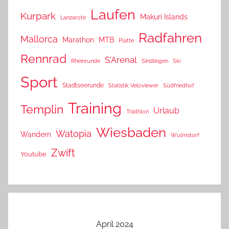
Laufen
Kurpark
Makuri Islands
Lanzarote
Radfahren
Mallorca
Marathon
MTB
Platte
Rennrad
S'Arenal
Rheinrunde
Sindlingen
Ski
Sport
Stadtseerunde
Statistik Veloviewer
Südfriedhof
Training
Templin
Urlaub
Triathlon
Wiesbaden
Watopia
Wandern
Wulmstorf
Zwift
Youtube
April 2024