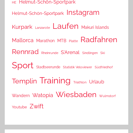
Helmut-Schön-Sportpark
HE
Instagram
Helmut-Schön-Sportpark
Laufen
Kurpark
Makuri Islands
Lanzarote
Radfahren
Mallorca
Marathon
MTB
Platte
Rennrad
S'Arenal
Rheinrunde
Sindlingen
Ski
Sport
Stadtseerunde
Statistik Veloviewer
Südfriedhof
Training
Templin
Urlaub
Triathlon
Wiesbaden
Watopia
Wandern
Wulmstorf
Zwift
Youtube