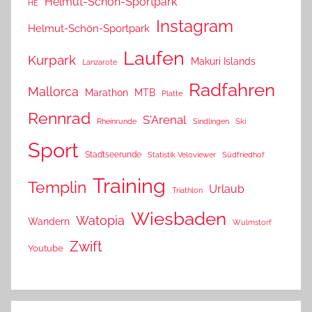
Helmut-Schön-Sportpark
HE
Instagram
Helmut-Schön-Sportpark
Laufen
Kurpark
Makuri Islands
Lanzarote
Radfahren
Mallorca
Marathon
MTB
Platte
Rennrad
S'Arenal
Rheinrunde
Sindlingen
Ski
Sport
Stadtseerunde
Statistik Veloviewer
Südfriedhof
Training
Templin
Urlaub
Triathlon
Wiesbaden
Watopia
Wandern
Wulmstorf
Zwift
Youtube