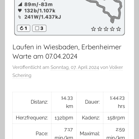
Laufen in Wiesbaden, Erbenheimer
Warte am 07.04.2024
Veröffentlicht am
Sonntag, 07. April 2024
von
Volker
Schering
14,33
1:44:23
Distanz:
Dauer:
km
hrs
Herzfrequenz:
132 bpm
Kadenz:
158 rpm
7:17
2:59
Pace:
Maximal:
min/km
min/km