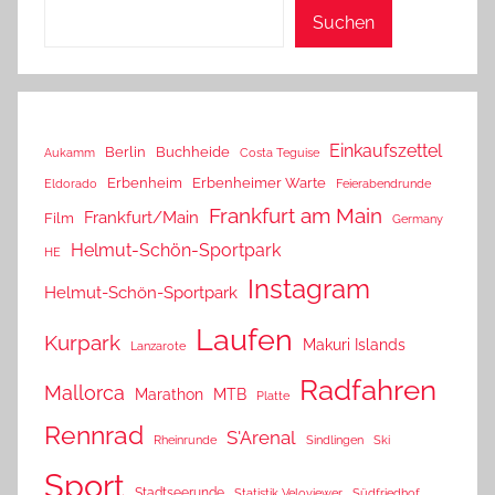
Suchen
Einkaufszettel
Berlin
Buchheide
Aukamm
Costa Teguise
Erbenheim
Erbenheimer Warte
Eldorado
Feierabendrunde
Frankfurt am Main
Frankfurt/Main
Film
Germany
Helmut-Schön-Sportpark
HE
Instagram
Helmut-Schön-Sportpark
Laufen
Kurpark
Makuri Islands
Lanzarote
Radfahren
Mallorca
Marathon
MTB
Platte
Rennrad
S'Arenal
Rheinrunde
Sindlingen
Ski
Sport
Stadtseerunde
Statistik Veloviewer
Südfriedhof