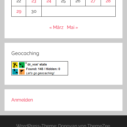
22
23
24
25
26
27
28
29
30
« März
Mai »
Geocaching
Anmelden
WordPress-Theme: Donovan von ThemeZee.