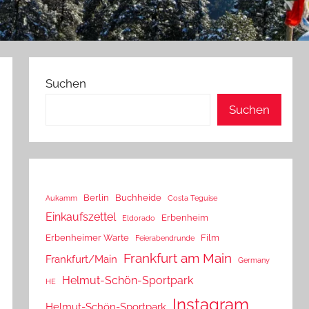
Suchen
Suchen
Berlin
Buchheide
Aukamm
Costa Teguise
Einkaufszettel
Erbenheim
Eldorado
Erbenheimer Warte
Film
Feierabendrunde
Frankfurt am Main
Frankfurt/Main
Germany
Helmut-Schön-Sportpark
HE
Instagram
Helmut-Schön-Sportpark