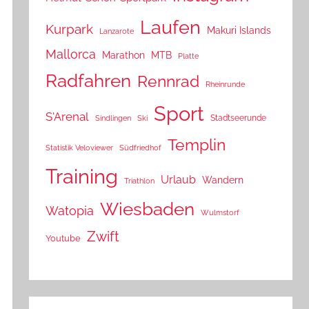
Laufen
Kurpark
Makuri Islands
Lanzarote
Mallorca
Marathon
MTB
Platte
Radfahren
Rennrad
Rheinrunde
Sport
S'Arenal
Stadtseerunde
Sindlingen
Ski
Templin
Statistik Veloviewer
Südfriedhof
Training
Urlaub
Wandern
Triathlon
Wiesbaden
Watopia
Wulmstorf
Zwift
Youtube