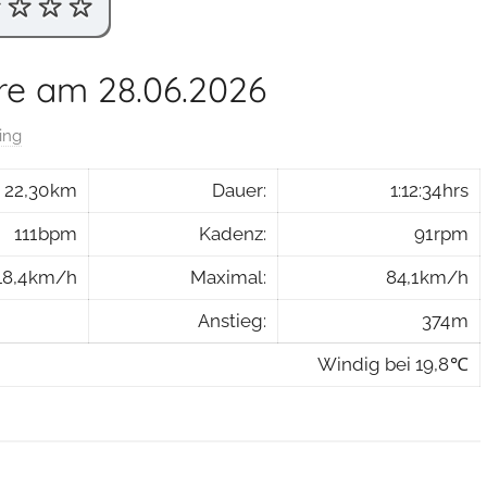
ire am 28.06.2026
ing
22,30 km
Dauer:
1:12:34 hrs
111 bpm
Kadenz:
91 rpm
18,4 km/h
Maximal:
84,1 km/h
Anstieg:
374 m
Windig bei 19,8 ℃