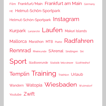
Frankfurt am Main
Frankfurt/Main
Film
Germany
Helmut-Schön-Sportpark
HE
Instagram
Helmut-Schön-Sportpark
Laufen
Kurpark
Makuri Islands
Lanzarote
Radfahren
Mallorca
Marathon
MTB
Platte
Rennrad
S'Arenal
Rheinrunde
Sindlingen
Ski
Sport
Stadtseerunde
Statistik Veloviewer
Südfriedhof
Training
Templin
Urlaub
Triathlon
Wiesbaden
Watopia
Wandern
Wulmstorf
Zwift
Youtube