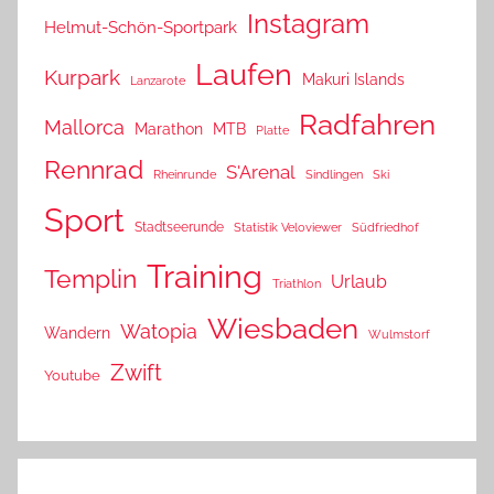
Instagram
Helmut-Schön-Sportpark
Laufen
Kurpark
Makuri Islands
Lanzarote
Radfahren
Mallorca
Marathon
MTB
Platte
Rennrad
S'Arenal
Rheinrunde
Sindlingen
Ski
Sport
Stadtseerunde
Statistik Veloviewer
Südfriedhof
Training
Templin
Urlaub
Triathlon
Wiesbaden
Watopia
Wandern
Wulmstorf
Zwift
Youtube