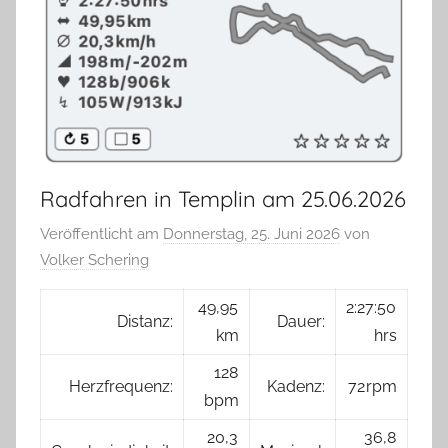
Radfahren in Templin am 25.06.2026
Veröffentlicht am
Donnerstag, 25. Juni 2026
von
Volker Schering
49,95
2:27:50
Distanz:
Dauer:
km
hrs
128
Herzfrequenz:
Kadenz:
72 rpm
bpm
20,3
36,8