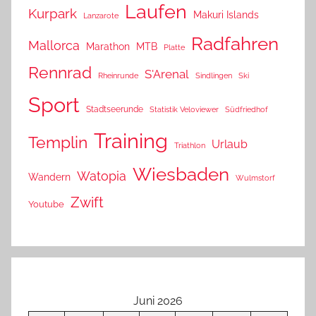
Laufen
Kurpark
Makuri Islands
Lanzarote
Radfahren
Mallorca
Marathon
MTB
Platte
Rennrad
S'Arenal
Rheinrunde
Sindlingen
Ski
Sport
Stadtseerunde
Statistik Veloviewer
Südfriedhof
Training
Templin
Urlaub
Triathlon
Wiesbaden
Watopia
Wandern
Wulmstorf
Zwift
Youtube
Juni 2026