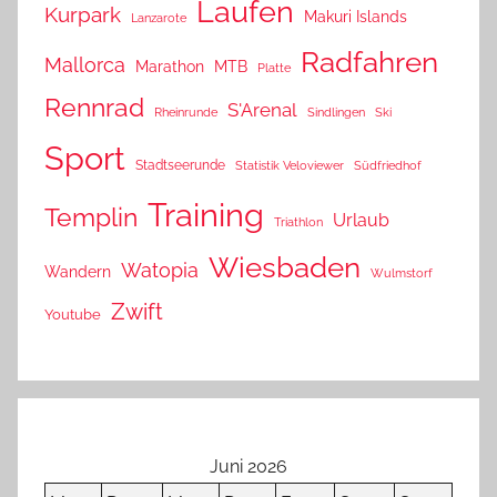
Laufen
Kurpark
Makuri Islands
Lanzarote
Radfahren
Mallorca
Marathon
MTB
Platte
Rennrad
S'Arenal
Rheinrunde
Sindlingen
Ski
Sport
Stadtseerunde
Statistik Veloviewer
Südfriedhof
Training
Templin
Urlaub
Triathlon
Wiesbaden
Watopia
Wandern
Wulmstorf
Zwift
Youtube
Juni 2026