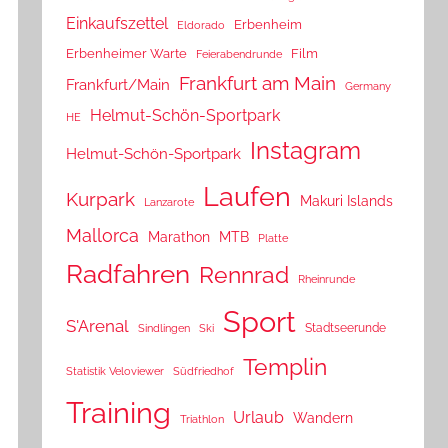
Einkaufszettel
Erbenheim
Eldorado
Erbenheimer Warte
Film
Feierabendrunde
Frankfurt am Main
Frankfurt/Main
Germany
Helmut-Schön-Sportpark
HE
Instagram
Helmut-Schön-Sportpark
Laufen
Kurpark
Makuri Islands
Lanzarote
Mallorca
Marathon
MTB
Platte
Radfahren
Rennrad
Rheinrunde
Sport
S'Arenal
Stadtseerunde
Sindlingen
Ski
Templin
Statistik Veloviewer
Südfriedhof
Training
Urlaub
Wandern
Triathlon