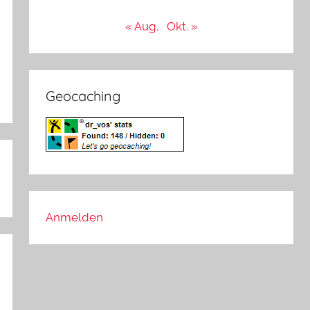
« Aug.
Okt. »
Geocaching
Anmelden