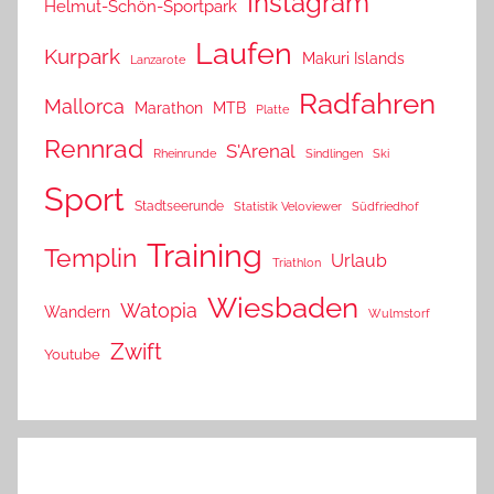
Instagram
Helmut-Schön-Sportpark
Laufen
Kurpark
Makuri Islands
Lanzarote
Radfahren
Mallorca
Marathon
MTB
Platte
Rennrad
S'Arenal
Rheinrunde
Sindlingen
Ski
Sport
Stadtseerunde
Statistik Veloviewer
Südfriedhof
Training
Templin
Urlaub
Triathlon
Wiesbaden
Watopia
Wandern
Wulmstorf
Zwift
Youtube