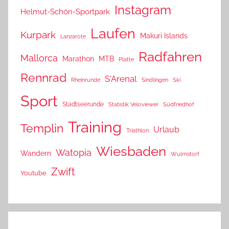
Instagram
Helmut-Schön-Sportpark
Laufen
Kurpark
Makuri Islands
Lanzarote
Radfahren
Mallorca
Marathon
MTB
Platte
Rennrad
S'Arenal
Rheinrunde
Sindlingen
Ski
Sport
Stadtseerunde
Statistik Veloviewer
Südfriedhof
Training
Templin
Urlaub
Triathlon
Wiesbaden
Watopia
Wandern
Wulmstorf
Zwift
Youtube