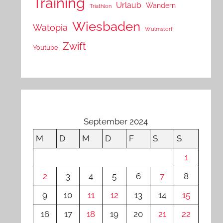
Training
Urlaub
Wandern
Triathlon
Wiesbaden
Watopia
Wulmstorf
Zwift
Youtube
September 2024
M
D
M
D
F
S
S
1
2
3
4
5
6
7
8
9
10
11
12
13
14
15
16
17
18
19
20
21
22