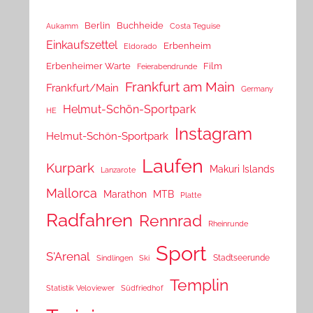
Berlin
Buchheide
Aukamm
Costa Teguise
Einkaufszettel
Erbenheim
Eldorado
Erbenheimer Warte
Film
Feierabendrunde
Frankfurt am Main
Frankfurt/Main
Germany
Helmut-Schön-Sportpark
HE
Instagram
Helmut-Schön-Sportpark
Laufen
Kurpark
Makuri Islands
Lanzarote
Mallorca
Marathon
MTB
Platte
Radfahren
Rennrad
Rheinrunde
Sport
S'Arenal
Stadtseerunde
Sindlingen
Ski
Templin
Statistik Veloviewer
Südfriedhof