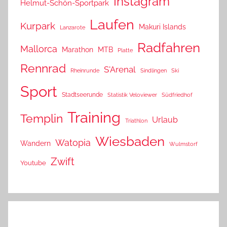
Instagram
Helmut-Schön-Sportpark
Laufen
Kurpark
Makuri Islands
Lanzarote
Radfahren
Mallorca
Marathon
MTB
Platte
Rennrad
S'Arenal
Rheinrunde
Sindlingen
Ski
Sport
Stadtseerunde
Statistik Veloviewer
Südfriedhof
Training
Templin
Urlaub
Triathlon
Wiesbaden
Watopia
Wandern
Wulmstorf
Zwift
Youtube