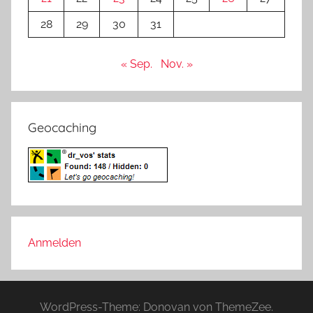
28
29
30
31
« Sep.
Nov. »
Geocaching
Anmelden
WordPress-Theme: Donovan von ThemeZee.