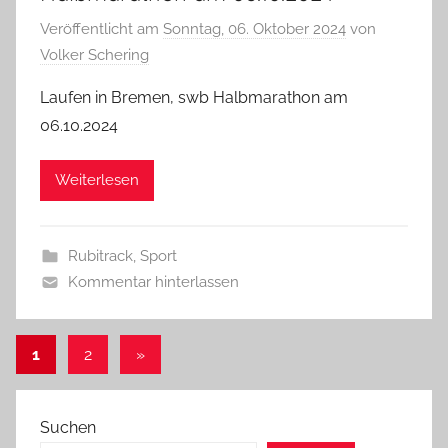
Veröffentlicht am
Sonntag, 06. Oktober 2024
von
Volker Schering
Laufen in Bremen, swb Halbmarathon am
06.10.2024
Weiterlesen
Rubitrack
,
Sport
Kommentar hinterlassen
Seitennummerierung
Nächste
1
2
»
Beiträge
der
Beiträge
Suchen