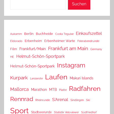
Suchen
Einkaufszettel
Berlin
Buchheide
Aukamm
Costa Teguise
Erbenheim
Erbenheimer Warte
Eldorado
Feierabendrunde
Frankfurt am Main
Frankfurt/Main
Film
Germany
Helmut-Schön-Sportpark
HE
Instagram
Helmut-Schön-Sportpark
Laufen
Kurpark
Makuri Islands
Lanzarote
Radfahren
Mallorca
Marathon
MTB
Platte
Rennrad
S'Arenal
Rheinrunde
Sindlingen
Ski
Sport
Stadtseerunde
Statistik Veloviewer
Südfriedhof