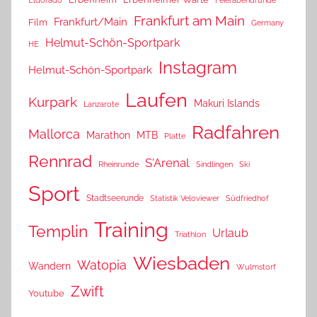
Feierabendrunde
Frankfurt am Main
Frankfurt/Main
Film
Germany
Helmut-Schön-Sportpark
HE
Instagram
Helmut-Schön-Sportpark
Laufen
Kurpark
Makuri Islands
Lanzarote
Radfahren
Mallorca
Marathon
MTB
Platte
Rennrad
S'Arenal
Rheinrunde
Sindlingen
Ski
Sport
Stadtseerunde
Statistik Veloviewer
Südfriedhof
Training
Templin
Urlaub
Triathlon
Wiesbaden
Watopia
Wandern
Wulmstorf
Zwift
Youtube