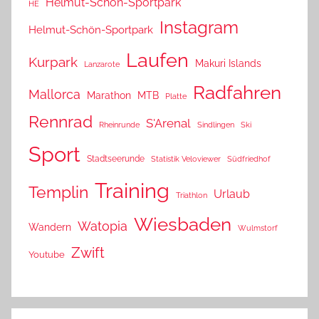
Helmut-Schön-Sportpark
HE
Instagram
Helmut-Schön-Sportpark
Laufen
Kurpark
Makuri Islands
Lanzarote
Radfahren
Mallorca
Marathon
MTB
Platte
Rennrad
S'Arenal
Rheinrunde
Sindlingen
Ski
Sport
Stadtseerunde
Statistik Veloviewer
Südfriedhof
Training
Templin
Urlaub
Triathlon
Wiesbaden
Watopia
Wandern
Wulmstorf
Zwift
Youtube