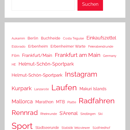
Suchen
Einkaufszettel
Berlin
Buchheide
Aukamm
Costa Teguise
Erbenheim
Erbenheimer Warte
Eldorado
Feierabendrunde
Frankfurt am Main
Frankfurt/Main
Film
Germany
Helmut-Schön-Sportpark
HE
Instagram
Helmut-Schön-Sportpark
Laufen
Kurpark
Makuri Islands
Lanzarote
Radfahren
Mallorca
Marathon
MTB
Platte
Rennrad
S'Arenal
Rheinrunde
Sindlingen
Ski
Sport
Stadtseerunde
Statistik Veloviewer
Südfriedhof