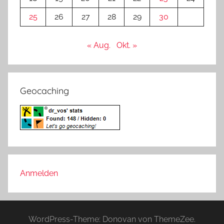
25
26
27
28
29
30
« Aug.
Okt. »
Geocaching
Anmelden
WordPress-Theme: Donovan von ThemeZee.