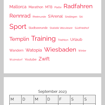
Radfahren
Mallorca
Marathon
MTB
Platte
Rennrad
S'Arenal
Rheinrunde
Sindlingen
Ski
Sport
Stadtseerunde
Statistik Veloviewer
Südfriedhof
Training
Templin
Urlaub
Triathlon
Wiesbaden
Watopia
Wandern
Winter
Zwift
Youtube
Wulmstorf
September 2023
M
D
M
D
F
S
S