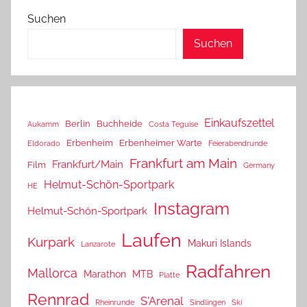
Suchen
Suchen
Einkaufszettel
Berlin
Buchheide
Aukamm
Costa Teguise
Erbenheim
Erbenheimer Warte
Eldorado
Feierabendrunde
Frankfurt am Main
Frankfurt/Main
Film
Germany
Helmut-Schön-Sportpark
HE
Instagram
Helmut-Schön-Sportpark
Laufen
Kurpark
Makuri Islands
Lanzarote
Radfahren
Mallorca
Marathon
MTB
Platte
Rennrad
S'Arenal
Rheinrunde
Sindlingen
Ski