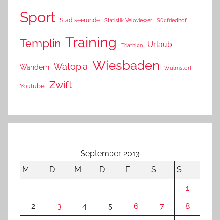
Sport
Stadtseerunde
Statistik Veloviewer
Südfriedhof
Training
Templin
Urlaub
Triathlon
Wiesbaden
Watopia
Wandern
Wulmstorf
Zwift
Youtube
September 2013
M
D
M
D
F
S
S
1
2
3
4
5
6
7
8