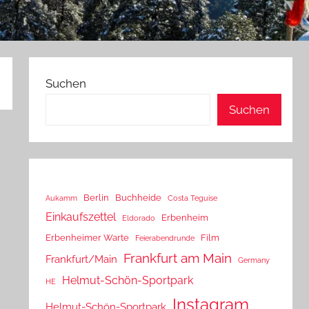
Suchen
Suchen
Berlin
Buchheide
Aukamm
Costa Teguise
Einkaufszettel
Erbenheim
Eldorado
Erbenheimer Warte
Film
Feierabendrunde
Frankfurt am Main
Frankfurt/Main
Germany
Helmut-Schön-Sportpark
HE
Instagram
Helmut-Schön-Sportpark