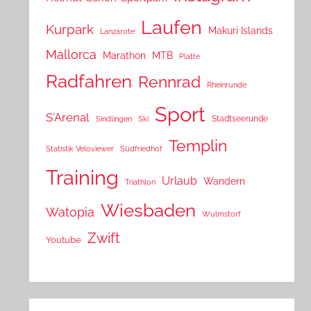
Laufen
Kurpark
Makuri Islands
Lanzarote
Mallorca
Marathon
MTB
Platte
Radfahren
Rennrad
Rheinrunde
Sport
S'Arenal
Stadtseerunde
Sindlingen
Ski
Templin
Statistik Veloviewer
Südfriedhof
Training
Urlaub
Wandern
Triathlon
Wiesbaden
Watopia
Wulmstorf
Zwift
Youtube