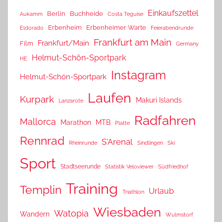
Einkaufszettel
Berlin
Buchheide
Aukamm
Costa Teguise
Erbenheim
Erbenheimer Warte
Eldorado
Feierabendrunde
Frankfurt am Main
Frankfurt/Main
Film
Germany
Helmut-Schön-Sportpark
HE
Instagram
Helmut-Schön-Sportpark
Laufen
Kurpark
Makuri Islands
Lanzarote
Radfahren
Mallorca
Marathon
MTB
Platte
Rennrad
S'Arenal
Rheinrunde
Sindlingen
Ski
Sport
Stadtseerunde
Statistik Veloviewer
Südfriedhof
Training
Templin
Urlaub
Triathlon
Wiesbaden
Watopia
Wandern
Wulmstorf